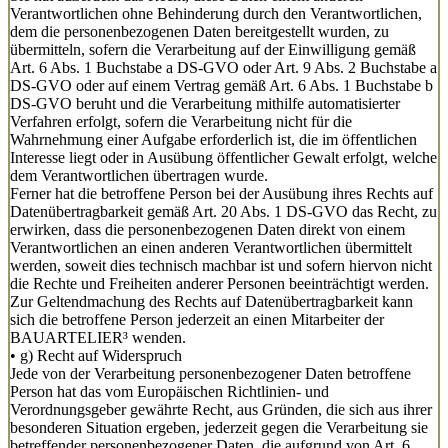
Verantwortlichen ohne Behinderung durch den Verantwortlichen,
dem die personenbezogenen Daten bereitgestellt wurden, zu
übermitteln, sofern die Verarbeitung auf der Einwilligung gemäß
Art. 6 Abs. 1 Buchstabe a DS-GVO oder Art. 9 Abs. 2 Buchstabe a
DS-GVO oder auf einem Vertrag gemäß Art. 6 Abs. 1 Buchstabe b
DS-GVO beruht und die Verarbeitung mithilfe automatisierter
Verfahren erfolgt, sofern die Verarbeitung nicht für die
Wahrnehmung einer Aufgabe erforderlich ist, die im öffentlichen
Interesse liegt oder in Ausübung öffentlicher Gewalt erfolgt, welche
dem Verantwortlichen übertragen wurde.
Ferner hat die betroffene Person bei der Ausübung ihres Rechts auf
Datenübertragbarkeit gemäß Art. 20 Abs. 1 DS-GVO das Recht, zu
erwirken, dass die personenbezogenen Daten direkt von einem
Verantwortlichen an einen anderen Verantwortlichen übermittelt
werden, soweit dies technisch machbar ist und sofern hiervon nicht
die Rechte und Freiheiten anderer Personen beeinträchtigt werden.
Zur Geltendmachung des Rechts auf Datenübertragbarkeit kann
sich die betroffene Person jederzeit an einen Mitarbeiter der
BAUARTELIER³ wenden.
• g) Recht auf Widerspruch
Jede von der Verarbeitung personenbezogener Daten betroffene
Person hat das vom Europäischen Richtlinien- und
Verordnungsgeber gewährte Recht, aus Gründen, die sich aus ihrer
besonderen Situation ergeben, jederzeit gegen die Verarbeitung sie
betreffender personenbezogener Daten, die aufgrund von Art. 6