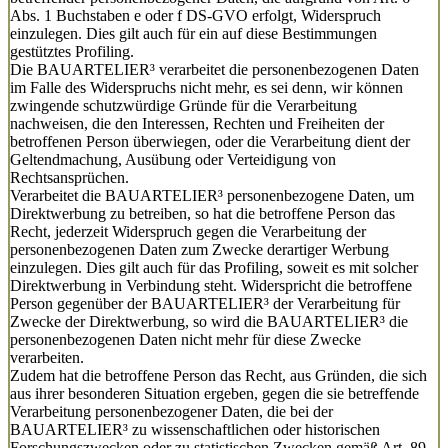
Abs. 1 Buchstaben e oder f DS-GVO erfolgt, Widerspruch
einzulegen. Dies gilt auch für ein auf diese Bestimmungen
gestütztes Profiling.
Die BAUARTELIER³ verarbeitet die personenbezogenen Daten
im Falle des Widerspruchs nicht mehr, es sei denn, wir können
zwingende schutzwürdige Gründe für die Verarbeitung
nachweisen, die den Interessen, Rechten und Freiheiten der
betroffenen Person überwiegen, oder die Verarbeitung dient der
Geltendmachung, Ausübung oder Verteidigung von
Rechtsansprüchen.
Verarbeitet die BAUARTELIER³ personenbezogene Daten, um
Direktwerbung zu betreiben, so hat die betroffene Person das
Recht, jederzeit Widerspruch gegen die Verarbeitung der
personenbezogenen Daten zum Zwecke derartiger Werbung
einzulegen. Dies gilt auch für das Profiling, soweit es mit solcher
Direktwerbung in Verbindung steht. Widerspricht die betroffene
Person gegenüber der BAUARTELIER³ der Verarbeitung für
Zwecke der Direktwerbung, so wird die BAUARTELIER³ die
personenbezogenen Daten nicht mehr für diese Zwecke
verarbeiten.
Zudem hat die betroffene Person das Recht, aus Gründen, die sich
aus ihrer besonderen Situation ergeben, gegen die sie betreffende
Verarbeitung personenbezogener Daten, die bei der
BAUARTELIER³ zu wissenschaftlichen oder historischen
Forschungszwecken oder zu statistischen Zwecken gemäß Art. 89