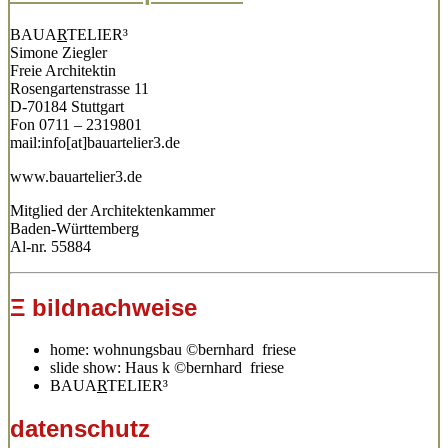
BAUA
R
TELIER³
Simone Ziegler
Freie Architektin
Rosengartenstrasse 11
D-70184 Stuttgart
Fon 0711 – 2319801
mail:info[at]bauartelier3.de
www.bauartelier3.de
Mitglied der Architektenkammer
Baden-Württemberg
Al-nr. 55884
Ξ bildnachweise
home: wohnungsbau ©bernhard friese
slide show: Haus k ©bernhard friese
BAUA
R
TELIER³
datenschutz