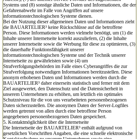
Systems und (8) sonstige ähnliche Daten und Informationen, die der
Gefahrenabwehr im Falle von Angriffen auf unsere
informationstechnologischen Systeme dienen.
Bei der Nutzung dieser allgemeinen Daten und Informationen zieht
die BAUARTELIER³ keine Rückschlüsse auf die betroffene
Person. Diese Informationen werden vielmehr benötigt, um (1) die
Inhalte unserer Internetseite korrekt auszuliefern, (2) die Inhalte
unserer Internetseite sowie die Werbung für diese zu optimieren, (3)
die dauerhafte Funktionsfähigkeit unserer
informationstechnologischen Systeme und der Technik unserer
Internetseite zu gewährleisten sowie (4) um
Strafverfolgungsbehörden im Falle eines Cyberangriffes die zur
Strafverfolgung notwendigen Informationen bereitzustellen. Diese
anonym erhobenen Daten und Informationen werden durch die
BAUARTELIER³ daher einerseits statistisch und ferner mit dem
Ziel ausgewertet, den Datenschutz und die Datensicherheit in
unserem Unternehmen zu erhöhen, um letztlich ein optimales
Schutzniveau für die von uns verarbeiteten personenbezogenen
Daten sicherzustellen. Die anonymen Daten der Server-Logfiles
werden getrennt von allen durch eine betroffene Person
angegebenen personenbezogenen Daten gespeichert.
5. Kontaktmöglichkeit über die Internetseite
Die Internetseite der BAUARTELIER³ enthält aufgrund von
gesetzlichen Vorschriften Angaben, die eine schnelle elektronische
Kontaktaufnahme zu unserem Unternehmen sowie eine