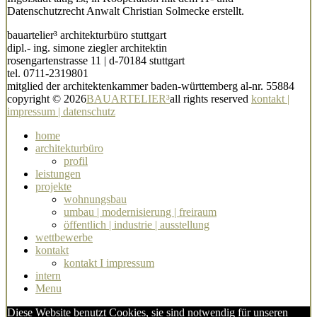
Datenschutzrecht Anwalt Christian Solmecke erstellt.
bauartelier³ architekturbüro stuttgart
dipl.- ing. simone ziegler architektin
rosengartenstrasse 11 | d-70184 stuttgart
tel. 0711-2319801
mitglied der architektenkammer baden-württemberg al-nr. 55884
copyright © 2026
BAUARTELIER³
all rights reserved
kontakt |
impressum | datenschutz
home
architekturbüro
profil
leistungen
projekte
wohnungsbau
umbau | modernisierung | freiraum
öffentlich | industrie | ausstellung
wettbewerbe
kontakt
kontakt I impressum
intern
Menu
Diese Website benutzt Cookies, sie sind notwendig für unseren