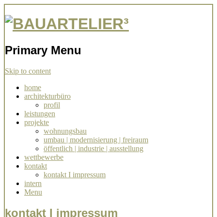
Architekturbüro Stuttgart Simone
BAUARTELIER³
Ziegler
Primary Menu
Skip to content
home
architekturbüro
profil
leistungen
projekte
wohnungsbau
umbau | modernisierung | freiraum
öffentlich | industrie | ausstellung
wettbewerbe
kontakt
kontakt I impressum
intern
Menu
kontakt I impressum