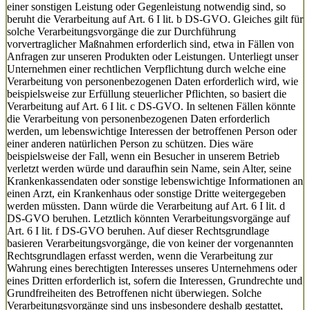
einer sonstigen Leistung oder Gegenleistung notwendig sind, so
beruht die Verarbeitung auf Art. 6 I lit. b DS-GVO. Gleiches gilt für
solche Verarbeitungsvorgänge die zur Durchführung
vorvertraglicher Maßnahmen erforderlich sind, etwa in Fällen von
Anfragen zur unseren Produkten oder Leistungen. Unterliegt unser
Unternehmen einer rechtlichen Verpflichtung durch welche eine
Verarbeitung von personenbezogenen Daten erforderlich wird, wie
beispielsweise zur Erfüllung steuerlicher Pflichten, so basiert die
Verarbeitung auf Art. 6 I lit. c DS-GVO. In seltenen Fällen könnte
die Verarbeitung von personenbezogenen Daten erforderlich
werden, um lebenswichtige Interessen der betroffenen Person oder
einer anderen natürlichen Person zu schützen. Dies wäre
beispielsweise der Fall, wenn ein Besucher in unserem Betrieb
verletzt werden würde und daraufhin sein Name, sein Alter, seine
Krankenkassendaten oder sonstige lebenswichtige Informationen an
einen Arzt, ein Krankenhaus oder sonstige Dritte weitergegeben
werden müssten. Dann würde die Verarbeitung auf Art. 6 I lit. d
DS-GVO beruhen. Letztlich könnten Verarbeitungsvorgänge auf
Art. 6 I lit. f DS-GVO beruhen. Auf dieser Rechtsgrundlage
basieren Verarbeitungsvorgänge, die von keiner der vorgenannten
Rechtsgrundlagen erfasst werden, wenn die Verarbeitung zur
Wahrung eines berechtigten Interesses unseres Unternehmens oder
eines Dritten erforderlich ist, sofern die Interessen, Grundrechte und
Grundfreiheiten des Betroffenen nicht überwiegen. Solche
Verarbeitungsvorgänge sind uns insbesondere deshalb gestattet,