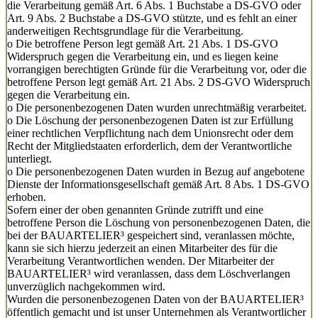
die Verarbeitung gemäß Art. 6 Abs. 1 Buchstabe a DS-GVO oder
Art. 9 Abs. 2 Buchstabe a DS-GVO stützte, und es fehlt an einer
anderweitigen Rechtsgrundlage für die Verarbeitung.
o Die betroffene Person legt gemäß Art. 21 Abs. 1 DS-GVO
Widerspruch gegen die Verarbeitung ein, und es liegen keine
vorrangigen berechtigten Gründe für die Verarbeitung vor, oder die
betroffene Person legt gemäß Art. 21 Abs. 2 DS-GVO Widerspruch
gegen die Verarbeitung ein.
o Die personenbezogenen Daten wurden unrechtmäßig verarbeitet.
o Die Löschung der personenbezogenen Daten ist zur Erfüllung
einer rechtlichen Verpflichtung nach dem Unionsrecht oder dem
Recht der Mitgliedstaaten erforderlich, dem der Verantwortliche
unterliegt.
o Die personenbezogenen Daten wurden in Bezug auf angebotene
Dienste der Informationsgesellschaft gemäß Art. 8 Abs. 1 DS-GVO
erhoben.
Sofern einer der oben genannten Gründe zutrifft und eine
betroffene Person die Löschung von personenbezogenen Daten, die
bei der BAUARTELIER³ gespeichert sind, veranlassen möchte,
kann sie sich hierzu jederzeit an einen Mitarbeiter des für die
Verarbeitung Verantwortlichen wenden. Der Mitarbeiter der
BAUARTELIER³ wird veranlassen, dass dem Löschverlangen
unverzüglich nachgekommen wird.
Wurden die personenbezogenen Daten von der BAUARTELIER³
öffentlich gemacht und ist unser Unternehmen als Verantwortlicher