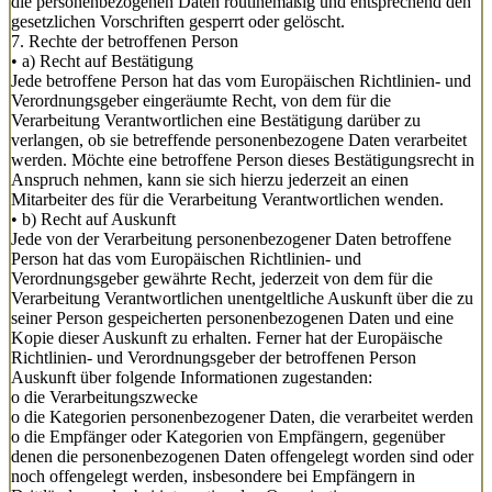
die personenbezogenen Daten routinemäßig und entsprechend den
gesetzlichen Vorschriften gesperrt oder gelöscht.
7. Rechte der betroffenen Person
• a) Recht auf Bestätigung
Jede betroffene Person hat das vom Europäischen Richtlinien- und
Verordnungsgeber eingeräumte Recht, von dem für die
Verarbeitung Verantwortlichen eine Bestätigung darüber zu
verlangen, ob sie betreffende personenbezogene Daten verarbeitet
werden. Möchte eine betroffene Person dieses Bestätigungsrecht in
Anspruch nehmen, kann sie sich hierzu jederzeit an einen
Mitarbeiter des für die Verarbeitung Verantwortlichen wenden.
• b) Recht auf Auskunft
Jede von der Verarbeitung personenbezogener Daten betroffene
Person hat das vom Europäischen Richtlinien- und
Verordnungsgeber gewährte Recht, jederzeit von dem für die
Verarbeitung Verantwortlichen unentgeltliche Auskunft über die zu
seiner Person gespeicherten personenbezogenen Daten und eine
Kopie dieser Auskunft zu erhalten. Ferner hat der Europäische
Richtlinien- und Verordnungsgeber der betroffenen Person
Auskunft über folgende Informationen zugestanden:
o die Verarbeitungszwecke
o die Kategorien personenbezogener Daten, die verarbeitet werden
o die Empfänger oder Kategorien von Empfängern, gegenüber
denen die personenbezogenen Daten offengelegt worden sind oder
noch offengelegt werden, insbesondere bei Empfängern in