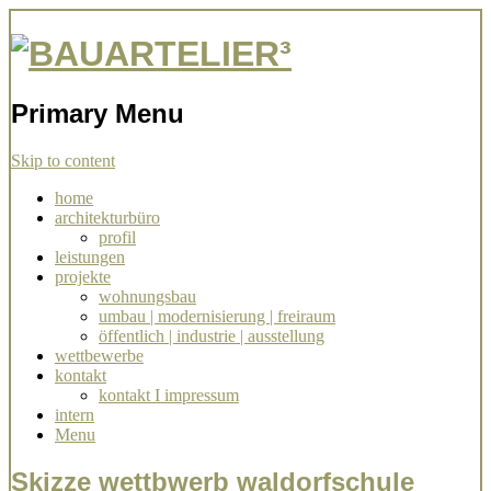
Architekturbüro Stuttgart Simone
BAUARTELIER³
Ziegler
Primary Menu
Skip to content
home
architekturbüro
profil
leistungen
projekte
wohnungsbau
umbau | modernisierung | freiraum
öffentlich | industrie | ausstellung
wettbewerbe
kontakt
kontakt I impressum
intern
Menu
Skizze wettbwerb waldorfschule