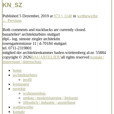
KN_SZ
Published
5 Dezember, 2019
at
973 × 1140
in
wettbewerbe
← Previous
Both comments and trackbacks are currently closed.
bauartelier³ architekturbüro stuttgart
dipl.- ing. simone ziegler architektin
rosengartenstrasse 11 | d-70184 stuttgart
tel. 0711-2319801
mitglied der architektenkammer baden-württemberg al-nr. 55884
copyright © 2026
BAUARTELIER³
all rights reserved
kontakt |
impressum | datenschutz
home
architekturbüro
profil
leistungen
projekte
wohnungsbau
umbau | modernisierung | freiraum
öffentlich | industrie | ausstellung
wettbewerbe
kontakt