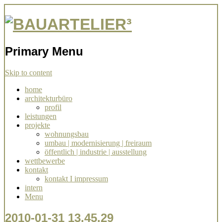
Architekturbüro Stuttgart Simone
BAUARTELIER³
Ziegler
Primary Menu
Skip to content
home
architekturbüro
profil
leistungen
projekte
wohnungsbau
umbau | modernisierung | freiraum
öffentlich | industrie | ausstellung
wettbewerbe
kontakt
kontakt I impressum
intern
Menu
2010-01-31 13.45.29