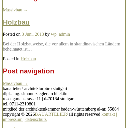
Massivbau
→
Holzbau
Posted on
3 Juni, 2013
by
wp_admin
Bei der Holzbauweise, die vor allem in skandinavischen Ländern
beheimatet ist…
Posted in
Holzbau
Post navigation
Massivbau
→
bauartelier³ architekturbüro stuttgart
dipl.- ing. simone ziegler architektin
rosengartenstrasse 11 | d-70184 stuttgart
tel. 0711-2319801
mitglied der architektenkammer baden-württemberg al-nr. 55884
copyright © 2026
BAUARTELIER³
all rights reserved
kontakt |
impressum | datenschutz