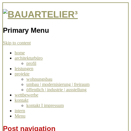
Architekturbüro Stuttgart Simone
BAUARTELIER³
Ziegler
Primary Menu
Skip to content
home
architekturbüro
profil
leistungen
projekte
wohnungsbau
umbau | modernisierung | freiraum
öffentlich | industrie | ausstellung
wettbewerbe
kontakt
kontakt I impressum
intern
Menu
Post navigation