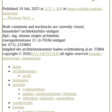
Published
10 Juli, 2025
at
1137 × 450
in
home-website-umbau-
sanierung
← Previous
Next →
Both comments and trackbacks are currently closed.
bauartelier³ architekturbüro stuttgart
dipl.- ing. simone ziegler architektin
rosengartenstrasse 11 | d-70184 stuttgart
tel. 0711-2319801
mitglied der architektenkammer baden-württemberg al-nr. 55884
copyright © 2026
BAUARTELIER³
all rights reserved
kontakt |
impressum | datenschutz
home
architekturbüro
profil
leistungen
projekte
wohnungsbau
umbau | modernisierung | freiraum
öffentlich | industrie | ausstellung
wettbewerbe
kontakt
kontakt I impressum