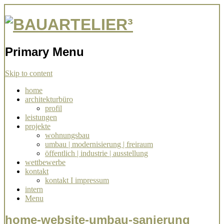
Architekturbüro Stuttgart Simone
BAUARTELIER³
Ziegler
Primary Menu
Skip to content
home
architekturbüro
profil
leistungen
projekte
wohnungsbau
umbau | modernisierung | freiraum
öffentlich | industrie | ausstellung
wettbewerbe
kontakt
kontakt I impressum
intern
Menu
home-website-umbau-sanierung